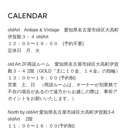
CALENDAR
oldArt Antiqie & Vintage 愛知県名古屋市緑区大高町
伊賀殿３－４ oldArt
１２：００〜１９：００ (予約不要)
定休日 月、火
old Art 2F商談ルーム 愛知県名古屋市緑区大高町伊賀
殿３－４ 2階（GOLD『主に１０金、１４金』の指輪）
１３：００〜１９：００ (予約制)
営業 土、日 （商談ルームは、オーナーが別業務で
不在の場合があるので遠方からお越しの際は、事前ア
ポイントをお願いいたします。）
North by oldArt 愛知県名古屋市緑区大高町伊賀殿3-4
oldArt 2階
１１：００〜１６：００(予約制)