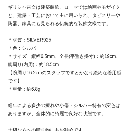
ギリシャ雷文は建築装飾、ローマでは絵画やモザイク
と、建築・工芸において主に用いられ、タピスリーや
陶器、家具にも見られる伝統的な装飾文様です。
＊材質：SILVER925
＊色：シルバー
＊サイズ：縦幅6.5mm、全長(平置き採寸)：約19cm、
腕周り(内周)：約18.5cm
【腕周り16.2cmのスタッフですとかなり緩めな着用感
です】
＊重量：約6.8g
経年による多少の擦れや小傷・シルバー特有の変色は
ありますが、全体的に綺麗で良好な状態です。
大切な方への贈り物にもお勧めです。