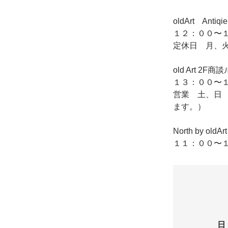
oldArt Ant
１２：００〜１
定休日 月、
old Art
１３：００〜１
営業 土、日
ます。）
North by o
１１：００〜１
日