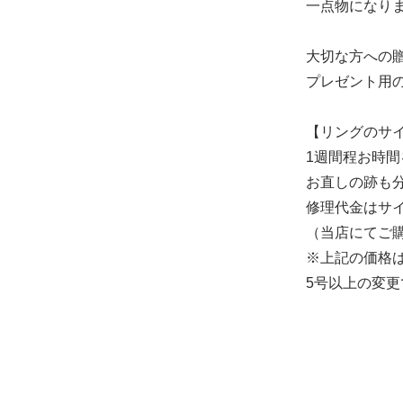
一点物になり
大切な方への
プレゼント用
【リングのサ
1週間程お時
お直しの跡も
修理代金はサイ
（当店にてご
※上記の価格
5号以上の変