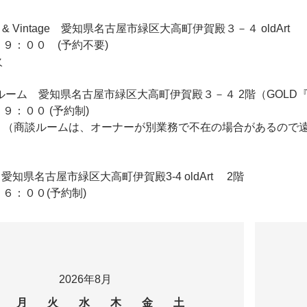
iqie & Vintage 愛知県名古屋市緑区大高町伊賀殿３－４ oldArt
９：００ (予約不要)
火
 2F商談ルーム 愛知県名古屋市緑区大高町伊賀殿３－４ 2階（GO
９：００ (予約制)
 （商談ルームは、オーナーが別業務で不在の場合があるので
ldArt 愛知県名古屋市緑区大高町伊賀殿3-4 oldArt 2階
６：００(予約制)
2026年8月
月
火
水
木
金
土