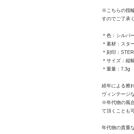
※こちらの指
すのでご了承
＊色：シルバ
＊素材：スター
＊刻印：STE
＊サイズ：縦幅 
＊重量：7.3g
経年による擦
ヴィンテージ
※年代物の風
て頂くことも可
年代物の貴重