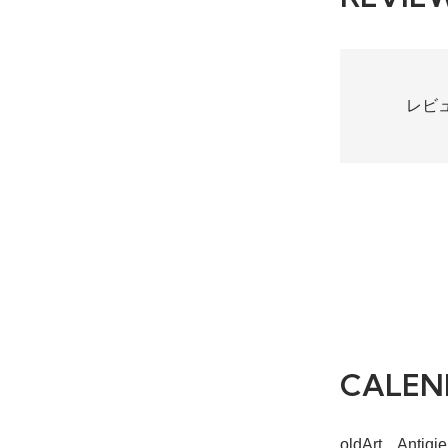
レビ
CALEN
oldArt Ant