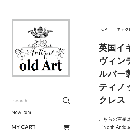
TOP
ネック
英国イギ
ヴィン
ルバー
ティノ
クレス【
New item
こちらの商品は
MY CART
【North.An