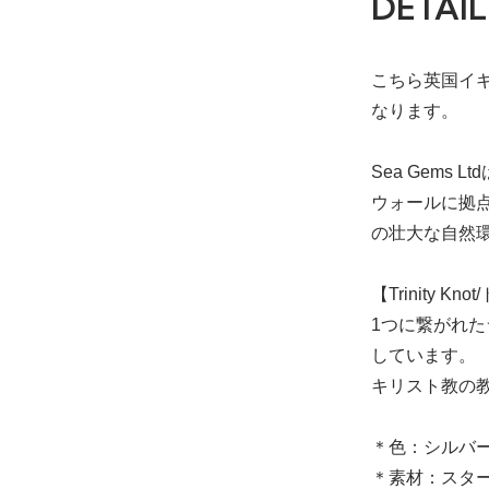
DETAIL
こちら英国イギ
なります。
Sea Gem
ウォールに拠
の壮大な自然
【Trinity K
1つに繋がれ
しています。
キリスト教の教え
＊色：シルバ
＊素材：スタ