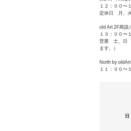
１２：００〜１
定休日 月、
old Art
１３：００〜１
営業 土、日
ます。）
North by o
１１：００〜１
日