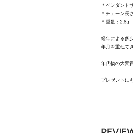
＊ペンダントサ
＊チェーン長さ
＊重量：2.8g
経年による多
年月を重ねて
年代物の大変
プレゼントに
REVIE