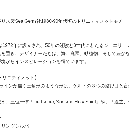
リス製Sea Gems社1980-90年代頃のトリニティノットモ
s Ltdは1972年に設立され、50年の経験と3世代にわたるジ
点を置き、デザイナーたちは、海、庭園、動植物、そして豊か
環境からインスピレーションを得ています。
not/トリニティノット】
たラインが描く三角形のような形は、ケルトの３つの結び目と言
、三位一体「the Father, Son and Holy Spirit」
ー
ーリングシルバー