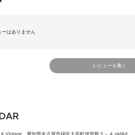
ューはありません
レビューを書く
DAR
iqie & Vintage 愛知県名古屋市緑区大高町伊賀殿３－４ oldArt