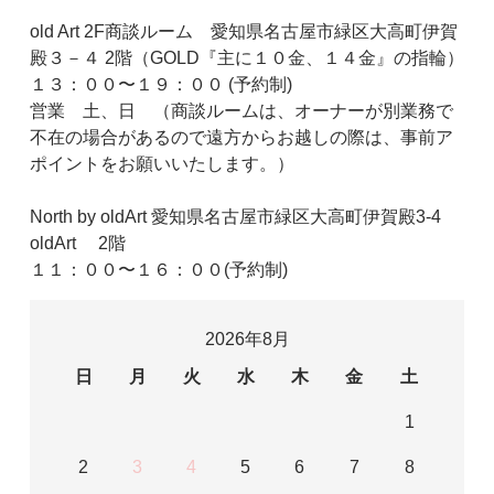
old Art 2F商談ルーム 愛知県名古屋市緑区大高町伊賀
殿３－４ 2階（GOLD『主に１０金、１４金』の指輪）
１３：００〜１９：００ (予約制)
営業 土、日 （商談ルームは、オーナーが別業務で
不在の場合があるので遠方からお越しの際は、事前ア
ポイントをお願いいたします。）
North by oldArt 愛知県名古屋市緑区大高町伊賀殿3-4
oldArt 2階
１１：００〜１６：００(予約制)
2026年8月
日
月
火
水
木
金
土
1
2
3
4
5
6
7
8