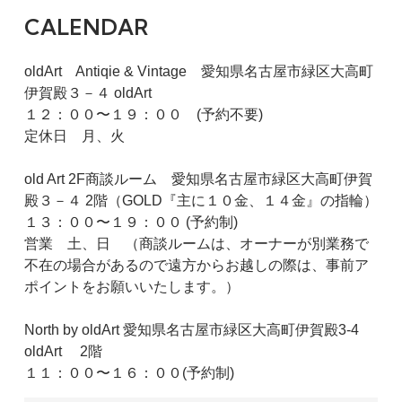
CALENDAR
oldArt Antiqie & Vintage 愛知県名古屋市緑区大高町
伊賀殿３－４ oldArt
１２：００〜１９：００ (予約不要)
定休日 月、火
old Art 2F商談ルーム 愛知県名古屋市緑区大高町伊賀
殿３－４ 2階（GOLD『主に１０金、１４金』の指輪）
１３：００〜１９：００ (予約制)
営業 土、日 （商談ルームは、オーナーが別業務で
不在の場合があるので遠方からお越しの際は、事前ア
ポイントをお願いいたします。）
North by oldArt 愛知県名古屋市緑区大高町伊賀殿3-4
oldArt 2階
１１：００〜１６：００(予約制)