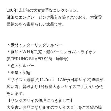
100年以上前の大変貴重なコレクション。
繊細なエングレービング彫刻が施されており、大変雰
囲気のある素晴らしい逸品です。
＊素材：スターリングシルバー
＊刻印：W.H.I(工房)・錨(バーミンガム)・ライオン
(STERLING SILVER 925)・k(年号)
＊色：シルバー
＊重量：5.9g
＊サイズ：縦幅 約11.7mm 17.5号(日本サイズ)※幅が
広い為、普段より1号程度大きいサイズで丁度良いかと
思います。
【リングのサイズ修理につきまして】
大変古いお品になりますのでサイズ直しをご希望の場