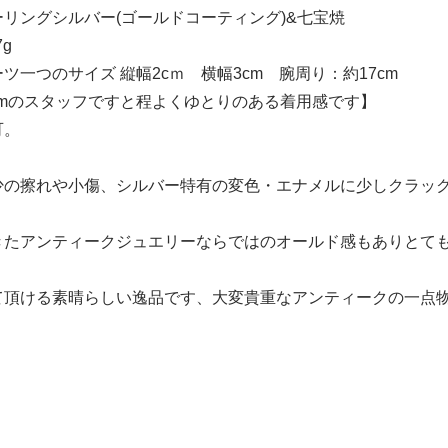
リングシルバー(ゴールドコーティング)&七宝焼
g
ツ一つのサイズ 縦幅2cｍ 横幅3cm 腕周り：約17cm
2cmのスタッフですと程よくゆとりのある着用感です】
可。
少の擦れや小傷、シルバー特有の変色・エナメルに少しクラッ
きたアンティークジュエリーならではのオールド感もありとて
て頂ける素晴らしい逸品です、大変貴重なアンティークの一点