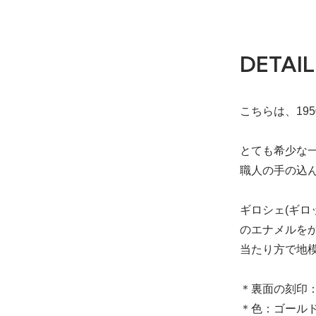
DETAIL
こちらは、19
とても希少な
職人の手の込
ギロシェ(ギ
のエナメルを
当たり方で地
＊裏面の刻印：9
＊色：ゴール