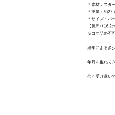
＊素材：スター
＊重量：約27.7
＊サイズ：パー
【腕周り16.
※コマ詰め不
経年による多
年月を重ねて
代々受け継い