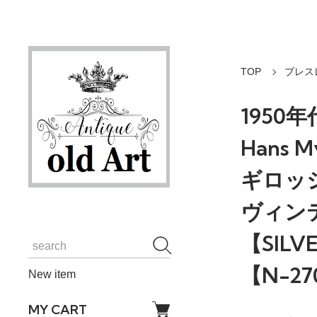
TOP
ブレス
1950
Hans 
ギロッ
ヴィン
【SILV
【N-2
New item
MY CART