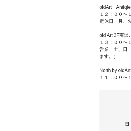
oldArt Ant
１２：００〜１
定休日 月、
old Art
１３：００〜１
営業 土、日
ます。）
North by o
１１：００〜１
日