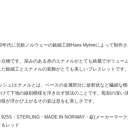
50年代に北欧ノルウェーの銀細工師Hans Myhreによって
一点物です。深みのある赤のエナメルがとても綺麗でボリュー
んだ銀細工とエナメルの装飾がとても美しいブレスレットです
ロッシュ)エナメルとは、ベースの金属部分に放射状など繊細な
かけて下地の線刻模様を浮き出す技法のことです。彫刻の深い
模様が浮かび上がるその姿は息をむ美しさです。
25S・STERLING・MADE IN NORWAY・碇(メーカーマーク
ド＆レッド