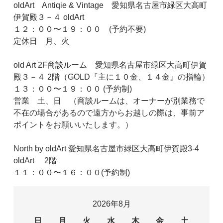
oldArt Antiqie & Vintage 愛知県名古屋市緑区大高町
伊賀殿３－４ oldArt
１２：００〜１９：００ (予約不要)
定休日 月、火
old Art 2F商談ルーム 愛知県名古屋市緑区大高町伊賀
殿３－４ 2階（GOLD『主に１０金、１４金』の指輪）
１３：００〜１９：００ (予約制)
営業 土、日 （商談ルームは、オーナーが別業務で
不在の場合があるので遠方からお越しの際は、事前ア
ポイントをお願いいたします。）
North by oldArt 愛知県名古屋市緑区大高町伊賀殿3-4
oldArt 2階
１１：００〜１６：００(予約制)
2026年8月
日
月
火
水
木
金
土