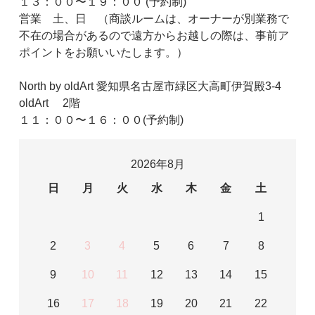
１３：００〜１９：００ (予約制)
営業 土、日 （商談ルームは、オーナーが別業務で
不在の場合があるので遠方からお越しの際は、事前ア
ポイントをお願いいたします。）
North by oldArt 愛知県名古屋市緑区大高町伊賀殿3-4
oldArt 2階
１１：００〜１６：００(予約制)
2026年8月
日
月
火
水
木
金
土
1
2
3
4
5
6
7
8
9
10
11
12
13
14
15
16
17
18
19
20
21
22