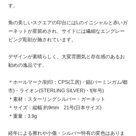
す。
角の美しいスクエアの印台にはLのイニシャルと赤いガ
ーネットが星留めされ、サイドには繊細なエングレー
ビング彫刻が施されています。
デザインが素晴らしく、大変雰囲気と存在感のあるお
勧めの逸品です。
＊ホールマーク/刻印：CPS(工房)・錨(バーミンガム/都
市)・ライオン(STERLING SILVER)・f(年号)
＊素材：スターリングシルバー・ガーネット
＊サイズ：縦幅 約9mm 21号(日本サイズ)
＊重量：3.9g
経年による擦れや小傷・シルバー特有の変色はありま