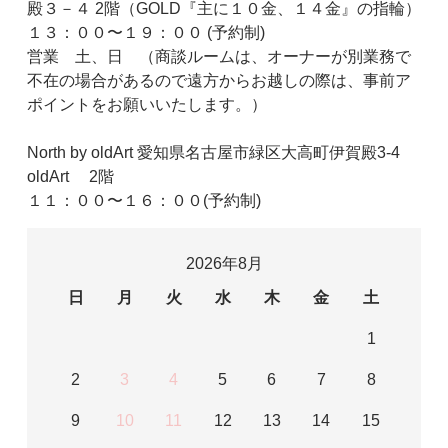
殿３－４ 2階（GOLD『主に１０金、１４金』の指輪）
１３：００〜１９：００ (予約制)
営業 土、日 （商談ルームは、オーナーが別業務で
不在の場合があるので遠方からお越しの際は、事前ア
ポイントをお願いいたします。）
North by oldArt 愛知県名古屋市緑区大高町伊賀殿3-4
oldArt 2階
１１：００〜１６：００(予約制)
2026年8月
日
月
火
水
木
金
土
1
2
3
4
5
6
7
8
9
10
11
12
13
14
15