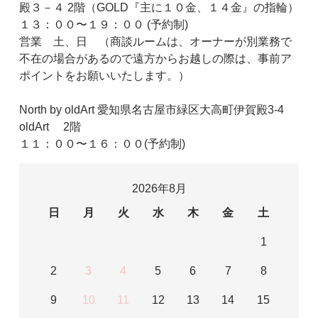
殿３－４ 2階（GOLD『主に１０金、１４金』の指輪）
１３：００〜１９：００ (予約制)
営業 土、日 （商談ルームは、オーナーが別業務で
不在の場合があるので遠方からお越しの際は、事前ア
ポイントをお願いいたします。）
North by oldArt 愛知県名古屋市緑区大高町伊賀殿3-4
oldArt 2階
１１：００〜１６：００(予約制)
2026年8月
日
月
火
水
木
金
土
1
2
3
4
5
6
7
8
9
10
11
12
13
14
15