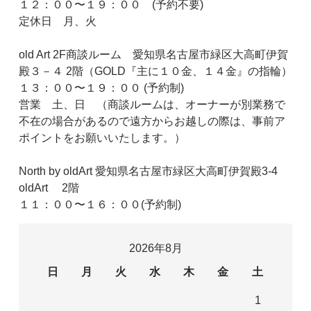
１２：００〜１９：００ (予約不要)
定休日 月、火
old Art 2F商談ルーム 愛知県名古屋市緑区大高町伊賀
殿３－４ 2階（GOLD『主に１０金、１４金』の指輪）
１３：００〜１９：００ (予約制)
営業 土、日 （商談ルームは、オーナーが別業務で
不在の場合があるので遠方からお越しの際は、事前ア
ポイントをお願いいたします。）
North by oldArt 愛知県名古屋市緑区大高町伊賀殿3-4
oldArt 2階
１１：００〜１６：００(予約制)
2026年8月
日
月
火
水
木
金
土
1