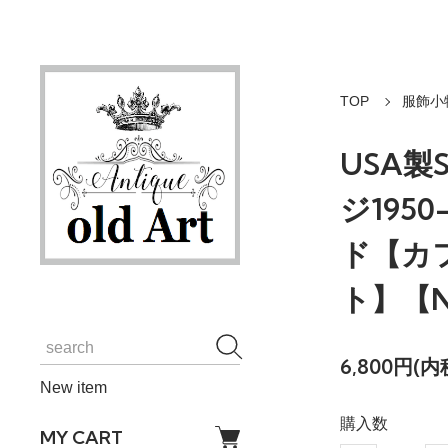
TOP
服飾小
USA製
ジ195
ド【カ
ト】【N
6,800円(内
New item
購入数
MY CART