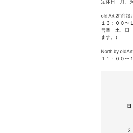
定休日 月、
old Art
１３：００〜１
営業 土、日
ます。）
North by o
１１：００〜１
日
2