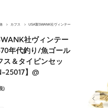
物
カフス
USA製SWANK社ヴィンテー
SWANK社ヴィンテー
0-70年代釣り/魚ゴール
フス＆タイピンセッ
-25017】@
税)