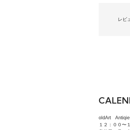
レビ
CALEN
oldArt Ant
１２：００〜１