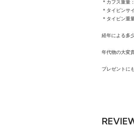
＊カフス重量：1
＊タイピンサイズ
＊タイピン重量：
経年による多
年代物の大変
プレゼントに
REVIE