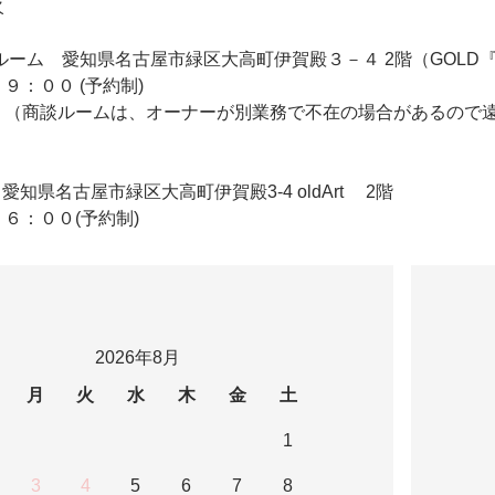
火
 2F商談ルーム 愛知県名古屋市緑区大高町伊賀殿３－４ 2階（GO
９：００ (予約制)
 （商談ルームは、オーナーが別業務で不在の場合があるので
ldArt 愛知県名古屋市緑区大高町伊賀殿3-4 oldArt 2階
６：００(予約制)
2026年8月
月
火
水
木
金
土
1
3
4
5
6
7
8