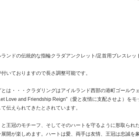
ルランドの伝統的な指輪クラダアンクレット/足首用ブレスレッ
が付いておりますので長さ調整可能です。
グとは・・・クラダリングはアイルランド西部の港町ゴールウ
et Love and Friendship Reign”（愛と友情に支
して伝えられてきたとされています。
トと王冠のモチーフ、そしてそのハートを守るように形取られ
ン展開が楽しめます。ハートは愛、両手は友情、王冠は忠誠を