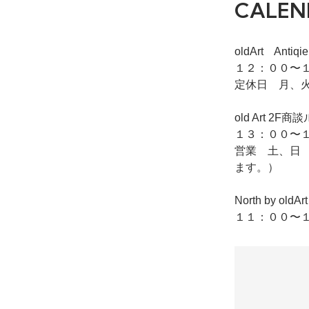
CALEN
oldArt Ant
１２：００〜１
定休日 月、
old Art
１３：００〜１
営業 土、日
ます。）
North by o
１１：００〜１