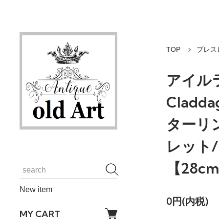
TOP
ブレス
アイル
Clad
ターリ
レット
【28cm
New item
0円(内税)
MY CART