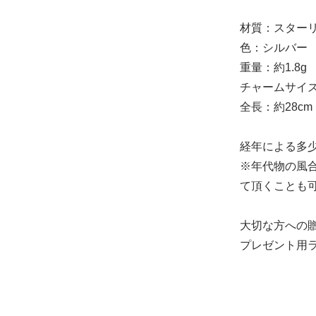
材質：スター
色：シルバー
重量：約1.8g
チャームサイズ：
全長：約28cm
経年による多
※年代物の風
て頂くことも可
大切な方への
プレゼント用