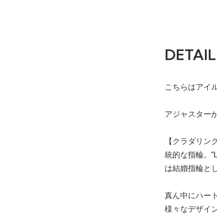
DETAIL
こちらはアイ
アジャスター
【クラダリン
統的な指輪。”L
は結婚指輪と
真ん中にハー
様々なデザイ