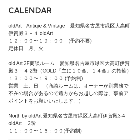
CALENDAR
oldArt Antiqie & Vintage 愛知県名古屋市緑区大高町
伊賀殿３－４ oldArt
１２：００〜１９：００ (予約不要)
定休日 月、火
old Art 2F商談ルーム 愛知県名古屋市緑区大高町伊賀
殿３－４ 2階（GOLD『主に１０金、１４金』の指輪）
１３：００〜１９：００ (予約制)
営業 土、日 （商談ルームは、オーナーが別業務で
不在の場合があるので遠方からお越しの際は、事前ア
ポイントをお願いいたします。）
North by oldArt 愛知県名古屋市緑区大高町伊賀殿3-4
oldArt 2階
１１：００〜１６：００(予約制)