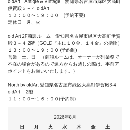
oldArt Antiqie & Vintage 愛知県名古屋市緑区大高町
伊賀殿３－４ oldArt
１２：００〜１９：００ (予約不要)
定休日 月、火
old Art 2F商談ルーム 愛知県名古屋市緑区大高町伊賀
殿３－４ 2階（GOLD『主に１０金、１４金』の指輪）
１３：００〜１９：００ (予約制)
営業 土、日 （商談ルームは、オーナーが別業務で
不在の場合があるので遠方からお越しの際は、事前ア
ポイントをお願いいたします。）
North by oldArt 愛知県名古屋市緑区大高町伊賀殿3-4
oldArt 2階
１１：００〜１６：００(予約制)
2026年8月
日
月
火
水
木
金
土