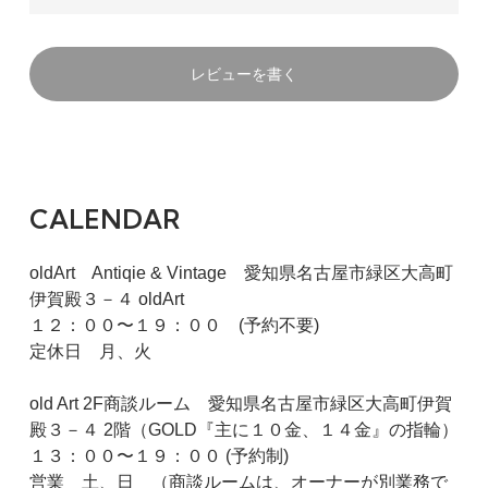
レビューを書く
CALENDAR
oldArt Antiqie & Vintage 愛知県名古屋市緑区大高町
伊賀殿３－４ oldArt
１２：００〜１９：００ (予約不要)
定休日 月、火
old Art 2F商談ルーム 愛知県名古屋市緑区大高町伊賀
殿３－４ 2階（GOLD『主に１０金、１４金』の指輪）
１３：００〜１９：００ (予約制)
営業 土、日 （商談ルームは、オーナーが別業務で