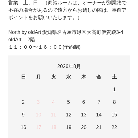
営業 土、日 （商談ルームは、オーナーが別業務で
不在の場合があるので遠方からお越しの際は、事前ア
ポイントをお願いいたします。）
North by oldArt 愛知県名古屋市緑区大高町伊賀殿3-4
oldArt 2階
１１：００〜１６：００(予約制)
2026年8月
日
月
火
水
木
金
土
1
2
3
4
5
6
7
8
9
10
11
12
13
14
15
16
17
18
19
20
21
22