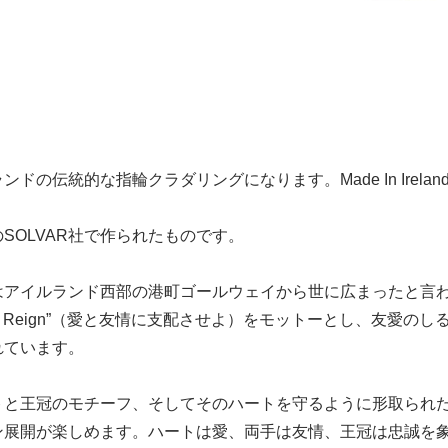
ドの伝統的な指輪クラダリングになります。Made In Irelan
SOLVAR社で作られたものです。
アイルランド西部の港町ゴールウェイから世に広まったと言われる
ndship Reign”（愛と友情に支配させよ）をモットーとし、
れています。
トと王冠のモチーフ、そしてそのハートを守るように形取られ
ン展開が楽しめます。ハートは愛、両手は友情、王冠は忠誠を