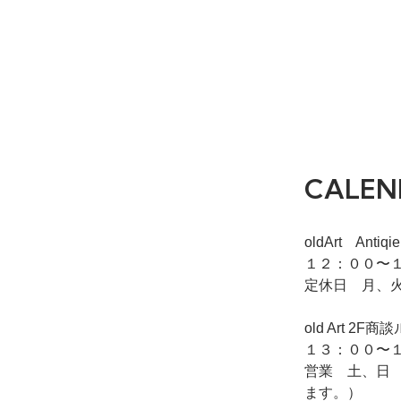
CALEN
oldArt Ant
１２：００〜１
定休日 月、
old Art
１３：００〜１
営業 土、日
ます。）