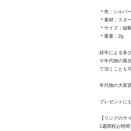
＊色：シルバ
＊素材：スタ
＊サイズ：縦幅 
＊重量：2g
経年による多
※年代物の風
て頂くことも可
年代物の大変
プレゼントに
【リングのサ
1週間程お時