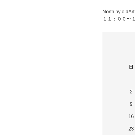
North by o
１１：００〜１
日
2
9
16
23