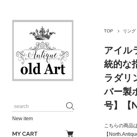
TOP
リング
アイルラ
統的な指輪
ラダリ
バー製
号】【N
New item
こちらの商品は
MY CART
【North.An