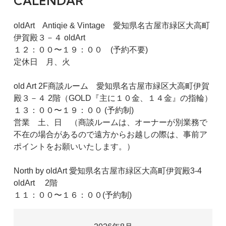
CALENDAR
oldArt Antiqie & Vintage 愛知県名古屋市緑区大高町
伊賀殿３－４ oldArt
１２：００〜１９：００ (予約不要)
定休日 月、火
old Art 2F商談ルーム 愛知県名古屋市緑区大高町伊賀
殿３－４ 2階（GOLD『主に１０金、１４金』の指輪）
１３：００〜１９：００ (予約制)
営業 土、日 （商談ルームは、オーナーが別業務で
不在の場合があるので遠方からお越しの際は、事前ア
ポイントをお願いいたします。）
North by oldArt 愛知県名古屋市緑区大高町伊賀殿3-4
oldArt 2階
１１：００〜１６：００(予約制)