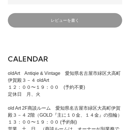
レビューを書く
CALENDAR
oldArt Antiqie & Vintage 愛知県名古屋市緑区大高町
伊賀殿３－４ oldArt
１２：００〜１９：００ (予約不要)
定休日 月、火
old Art 2F商談ルーム 愛知県名古屋市緑区大高町伊賀
殿３－４ 2階（GOLD『主に１０金、１４金』の指輪）
１３：００〜１９：００ (予約制)
営業 土、日 （商談ルームは、オーナーが別業務で