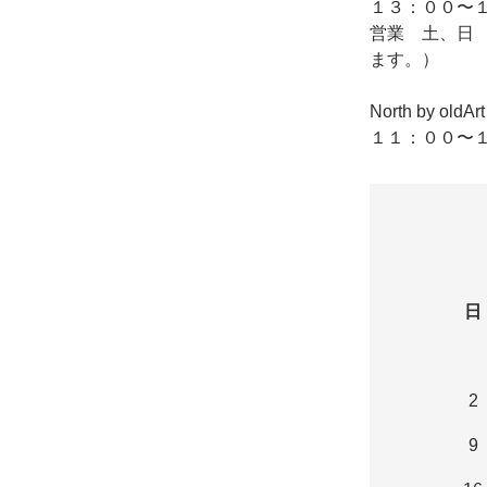
１３：００〜１
営業 土、日
ます。）
North by o
１１：００〜１
日
2
9