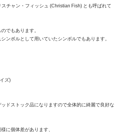
チャン・フィッシュ (Christian Fish) とも呼ばれて
ものでもあります。
れシンボルとして用いていたシンボルでもあります。
サイズ)
デッドストック品になりますので全体的に綺麗で良好な
模様に個体差があります、