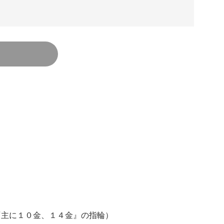
LD『主に１０金、１４金』の指輪）