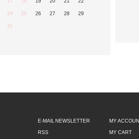
17
18
19
20
21
22
24
25
26
27
28
29
31
E-MAIL NEWSLETTER
MY ACCOU
RSS
MY CART