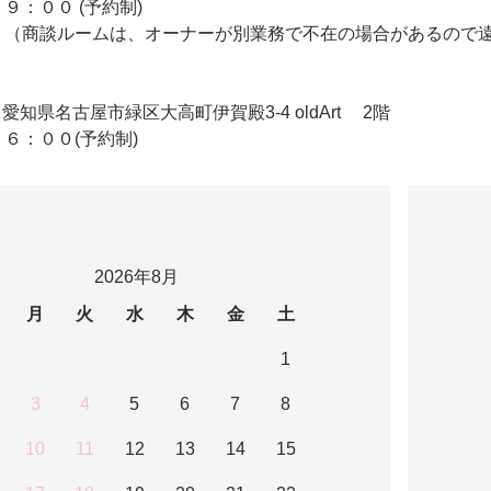
９：００ (予約制)
 （商談ルームは、オーナーが別業務で不在の場合があるので
ldArt 愛知県名古屋市緑区大高町伊賀殿3-4 oldArt 2階
６：００(予約制)
2026年8月
月
火
水
木
金
土
1
3
4
5
6
7
8
10
11
12
13
14
15