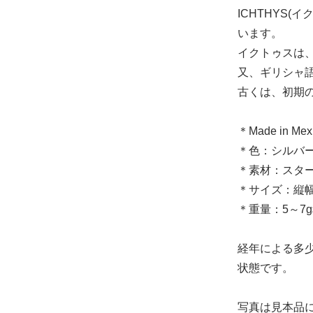
ICHTHYS(イ
います。
16.5号
イクトゥスは
11,800円(内税
又、ギリシャ
在庫：2
古くは、初期
17号
＊Made in Mex
11,800円(内税
＊色：シルバ
在庫：1
＊素材：スタ
＊サイズ：縦幅 約6.
＊重量：5～7
17.5号
11,800円(内税
経年による多
在庫：1
状態です。
18号
写真は見本品