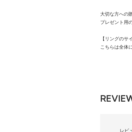
11,800円(内税
在庫：1
大切な方への
プレゼント用
18.5号
【リングのサ
11,800円(内税
こちらは全体
在庫：1
19号
11,800円(内税
在庫：1
REVIE
23号
11,800円(内税
在庫：2
レビ