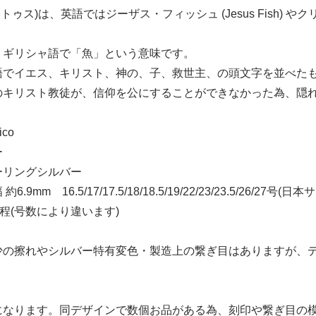
クトゥス)は、英語ではジーザス・フィッシュ (Jesus Fish) やクリス
、ギリシャ語で「魚」という意味です。
)
語でイエス、キリスト、神の、子、救世主、の頭文字を並べた
のキリスト教徒が、信仰を公にすることができなかった為、隠
ico
)
ー
ーリングシルバー
9mm 16.5/17/17.5/18/18.5/19/22/23/23.5/26/27号(日本
g程(号数により違います)
)
少の擦れやシルバー特有変色・製造上の繋ぎ目はありますが、
になります。同デザインで数個お品がある為、刻印や繋ぎ目の