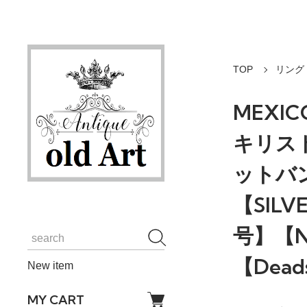
TOP
リング
MEXICO
キリスト
ットバン
【SILV
号】【N
【Dead
New item
MY CART