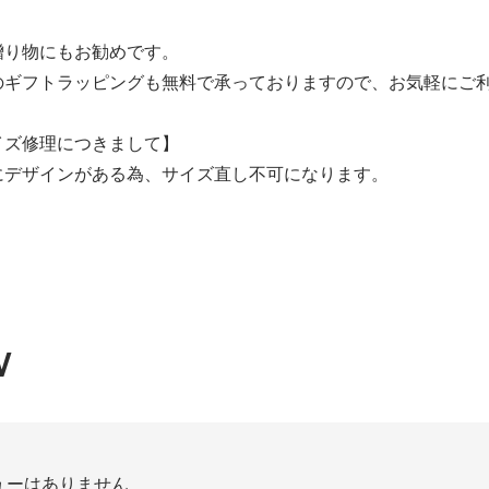
)
贈り物にもお勧めです。
のギフトラッピングも無料で承っておりますので、お気軽にご
イズ修理につきまして】
)
にデザインがある為、サイズ直し不可になります。
)
W
)
ューはありません