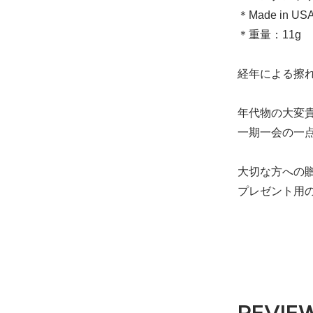
＊Made in US
＊重量：11g
経年による擦
年代物の大変
一期一会の一
大切な方への
プレゼント用