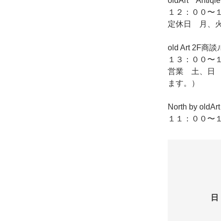
oldArt Ant
１２：００〜１
定休日 月、
old Art
１３：００〜１
営業 土、日
ます。）
North by o
１１：００〜１
日