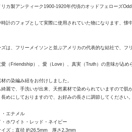
リカ製アンティーク1900-1920年代頃のオッドフェローズOdd
中時計のフォブとして実際に使用されていた物になります、懐
。
ーズは、フリーメイソンと並ぶアメリカの代表的な結社で、フ
（Friendship）、愛（Love）、真実（Truth）の意味が込
素材の染編み紐をお付けしました。
も綺麗で、手洗いが出来、天然素材で染められていますので肌
う長めにしておりますので、お好みの長さに調節してください
り・エナメル
ド・ホワイト・レッド・ネイビー
ズ：直径 約26.5mm 厚さ2.3mm