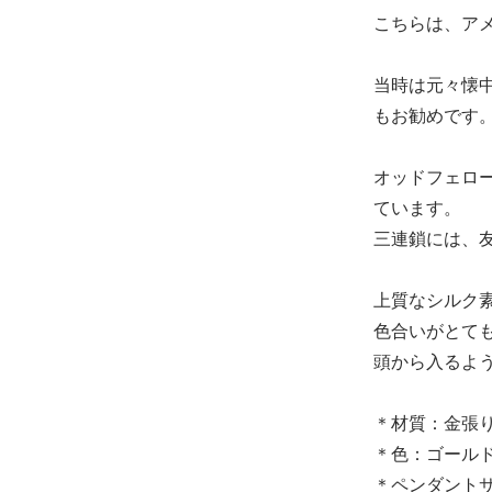
こちらは、アメ
当時は元々懐
もお勧めです
オッドフェロ
ています。
三連鎖には、友愛
上質なシルク
色合いがとて
頭から入るよ
＊材質：金張
＊色：ゴール
＊ペンダントサイ