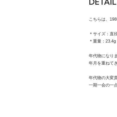
DETAIL
こちらは、19
＊サイズ：直径 
＊重量：23.4g
年代物になり
年月を重ねて
年代物の大変
一期一会の一