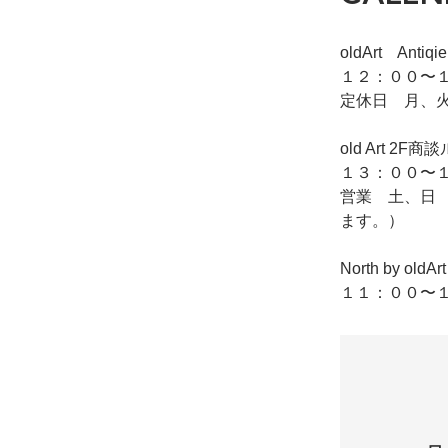
oldArt Ant
１２：００〜１
定休日 月、
old Art
１３：００〜１
営業 土、日
ます。）
North by o
１１：００〜１