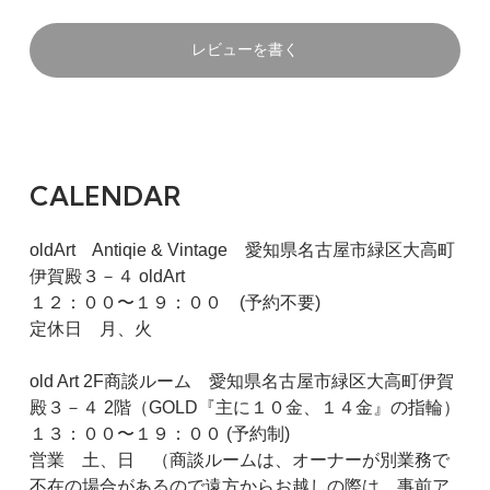
レビューを書く
CALENDAR
oldArt Antiqie & Vintage 愛知県名古屋市緑区大高町
伊賀殿３－４ oldArt
１２：００〜１９：００ (予約不要)
定休日 月、火
old Art 2F商談ルーム 愛知県名古屋市緑区大高町伊賀
殿３－４ 2階（GOLD『主に１０金、１４金』の指輪）
１３：００〜１９：００ (予約制)
営業 土、日 （商談ルームは、オーナーが別業務で
不在の場合があるので遠方からお越しの際は、事前ア