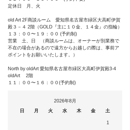
定休日 月、火
old Art 2F商談ルーム 愛知県名古屋市緑区大高町伊賀
殿３－４ 2階（GOLD『主に１０金、１４金』の指輪）
１３：００〜１９：００ (予約制)
営業 土、日 （商談ルームは、オーナーが別業務で
不在の場合があるので遠方からお越しの際は、事前ア
ポイントをお願いいたします。）
North by oldArt 愛知県名古屋市緑区大高町伊賀殿3-4
oldArt 2階
１１：００〜１６：００(予約制)
2026年8月
日
月
火
水
木
金
土
1