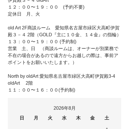
伊賀殿３－４ oldArt
１２：００〜１９：００ (予約不要)
定休日 月、火
old Art 2F商談ルーム 愛知県名古屋市緑区大高町伊賀
殿３－４ 2階（GOLD『主に１０金、１４金』の指輪）
１３：００〜１９：００ (予約制)
営業 土、日 （商談ルームは、オーナーが別業務で
不在の場合があるので遠方からお越しの際は、事前ア
ポイントをお願いいたします。）
North by oldArt 愛知県名古屋市緑区大高町伊賀殿3-4
oldArt 2階
１１：００〜１６：００(予約制)
2026年8月
日
月
火
水
木
金
土