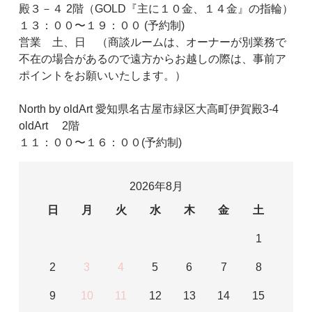
殿３－４ 2階（GOLD『主に１０金、１４金』の指輪）
１３：００〜１９：００ (予約制)
営業 土、日 （商談ルームは、オーナーが別業務で
不在の場合があるので遠方からお越しの際は、事前ア
ポイントをお願いいたします。）
North by oldArt 愛知県名古屋市緑区大高町伊賀殿3-4
oldArt 2階
１１：００〜１６：００(予約制)
2026年8月
日
月
火
水
木
金
土
1
2
3
4
5
6
7
8
9
10
11
12
13
14
15