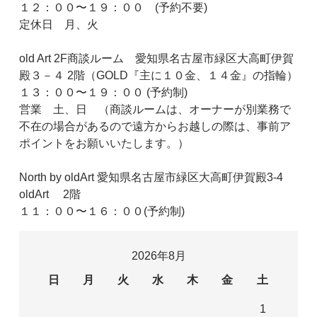
１２：００〜１９：００ (予約不要)
定休日 月、火
old Art 2F商談ルーム 愛知県名古屋市緑区大高町伊賀
殿３－４ 2階（GOLD『主に１０金、１４金』の指輪）
１３：００〜１９：００ (予約制)
営業 土、日 （商談ルームは、オーナーが別業務で
不在の場合があるので遠方からお越しの際は、事前ア
ポイントをお願いいたします。）
North by oldArt 愛知県名古屋市緑区大高町伊賀殿3-4
oldArt 2階
１１：００〜１６：００(予約制)
2026年8月
日
月
火
水
木
金
土
1