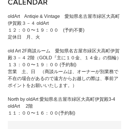
CALENDAR
oldArt Antiqie & Vintage 愛知県名古屋市緑区大高町
伊賀殿３－４ oldArt
１２：００〜１９：００ (予約不要)
定休日 月、火
old Art 2F商談ルーム 愛知県名古屋市緑区大高町伊賀
殿３－４ 2階（GOLD『主に１０金、１４金』の指輪）
１３：００〜１９：００ (予約制)
営業 土、日 （商談ルームは、オーナーが別業務で
不在の場合があるので遠方からお越しの際は、事前ア
ポイントをお願いいたします。）
North by oldArt 愛知県名古屋市緑区大高町伊賀殿3-4
oldArt 2階
１１：００〜１６：００(予約制)