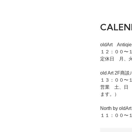
CALEN
oldArt Ant
１２：００〜１
定休日 月、
old Art
１３：００〜１
営業 土、日
ます。）
North by o
１１：００〜１