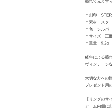
擦れて見えず
＊刻印：STERL
＊素材：スタ
＊色：シルバ
＊サイズ：正面縦
＊重量：9.2g
経年による擦
ヴィンテージ
大切な方への
プレゼント用
【リングのサ
アーム内側に