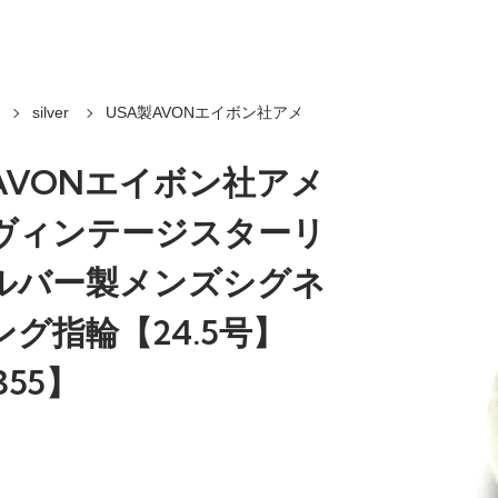
silver
USA製AVONエイボン社アメ
AVONエイボン社アメ
ヴィンテージスターリ
ルバー製メンズシグネ
グ指輪【24.5号】
355】