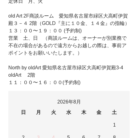
定休日 月、火
old Art 2F商談ルーム 愛知県名古屋市緑区大高町伊賀
殿３－４ 2階（GOLD『主に１０金、１４金』の指輪）
１３：００〜１９：００ (予約制)
営業 土、日 （商談ルームは、オーナーが別業務で
不在の場合があるので遠方からお越しの際は、事前ア
ポイントをお願いいたします。）
North by oldArt 愛知県名古屋市緑区大高町伊賀殿3-4
oldArt 2階
１１：００〜１６：００(予約制)
2026年8月
日
月
火
水
木
金
土
1
2
3
4
5
6
7
8