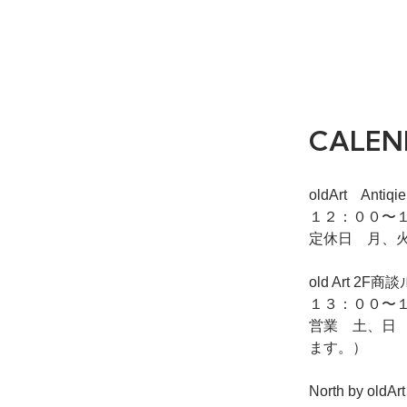
CALEN
oldArt Ant
１２：００〜１
定休日 月、
old Art
１３：００〜１
営業 土、日
ます。）
North by o