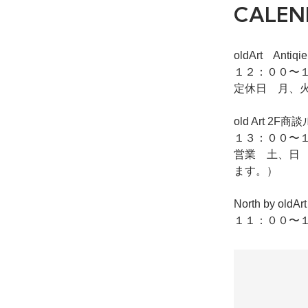
CALEN
oldArt Ant
１２：００〜１
定休日 月、
old Art
１３：００〜１
営業 土、日
ます。）
North by o
１１：００〜１