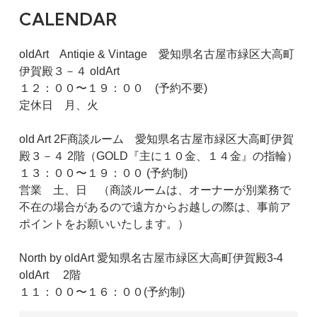
CALENDAR
oldArt Antiqie & Vintage 愛知県名古屋市緑区大高町
伊賀殿３－４ oldArt
１２：００〜１９：００ (予約不要)
定休日 月、火
old Art 2F商談ルーム 愛知県名古屋市緑区大高町伊賀
殿３－４ 2階（GOLD『主に１０金、１４金』の指輪）
１３：００〜１９：００ (予約制)
営業 土、日 （商談ルームは、オーナーが別業務で
不在の場合があるので遠方からお越しの際は、事前ア
ポイントをお願いいたします。）
North by oldArt 愛知県名古屋市緑区大高町伊賀殿3-4
oldArt 2階
１１：００〜１６：００(予約制)