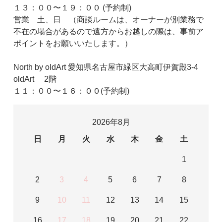
１３：００〜１９：００ (予約制)
営業 土、日 （商談ルームは、オーナーが別業務で
不在の場合があるので遠方からお越しの際は、事前ア
ポイントをお願いいたします。）
North by oldArt 愛知県名古屋市緑区大高町伊賀殿3-4
oldArt 2階
１１：００〜１６：００(予約制)
2026年8月
日
月
火
水
木
金
土
1
2
3
4
5
6
7
8
9
10
11
12
13
14
15
16
17
18
19
20
21
22