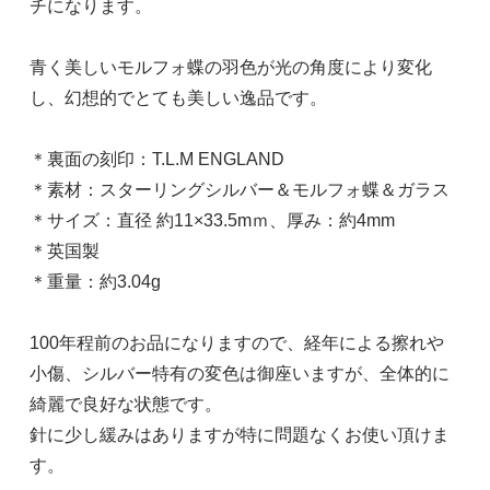
チになります。
青く美しいモルフォ蝶の羽色が光の角度により変化
し、幻想的でとても美しい逸品です。
＊裏面の刻印：T.L.M ENGLAND
＊素材：スターリングシルバー＆モルフォ蝶＆ガラス
＊サイズ：直径 約11×33.5mｍ、厚み：約4mm
＊英国製
＊重量：約3.04g
100年程前のお品になりますので、経年による擦れや
小傷、シルバー特有の変色は御座いますが、全体的に
綺麗で良好な状態です。
針に少し緩みはありますが特に問題なくお使い頂けま
す。