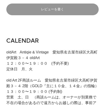
レビューを書く
CALENDAR
oldArt Antiqie & Vintage 愛知県名古屋市緑区大高町
伊賀殿３－４ oldArt
１２：００〜１９：００ (予約不要)
定休日 月、火
old Art 2F商談ルーム 愛知県名古屋市緑区大高町伊賀
殿３－４ 2階（GOLD『主に１０金、１４金』の指輪）
１３：００〜１９：００ (予約制)
営業 土、日 （商談ルームは、オーナーが別業務で
不在の場合があるので遠方からお越しの際は、事前ア