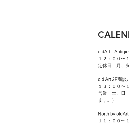
CALEN
oldArt Ant
１２：００〜１
定休日 月、
old Art
１３：００〜１
営業 土、日
ます。）
North by o
１１：００〜１