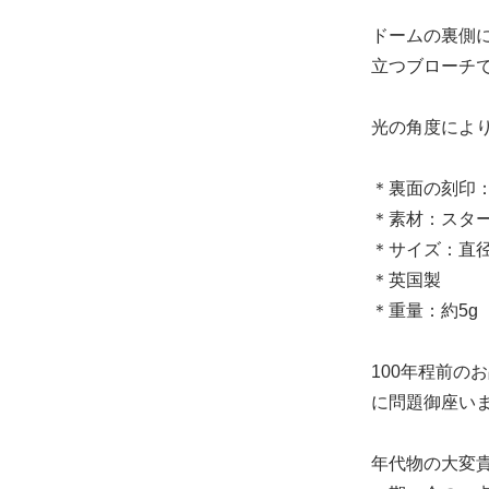
ドームの裏側
立つブローチ
光の角度によ
＊裏面の刻印：P
＊素材：スタ
＊サイズ：直径 
＊英国製
＊重量：約5g
100年程前
に問題御座い
年代物の大変