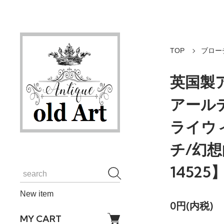
TOP
ブロー
英国製ア
アール
ライウ
チ/幻
14525
New item
0円(内税)
MY CART