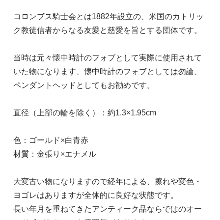
コロンブス騎士会とは1882年設立の、米国のカトリッ
ク教徒信者からなる友愛と慈愛を旨とする団体です。
当時は元々懐中時計のフォブとして実際に使用されて
いた物になります、懐中時計のフォブとしては勿論、
ペンダントヘッドとしてもお勧めです。
直径（上部の輪を除く）：約1.3×1.95cm
色：ゴールド×白青赤
材質：金張り×エナメル
大変古い物になりますので経年による、擦れや変色・
ヨゴレはありますが全体的に良好な状態です。
長い年月を重ねてきたアンティーク品ならではのオー