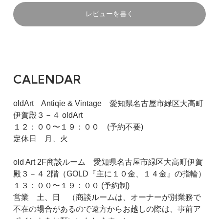
レビューを書く
CALENDAR
oldArt Antiqie & Vintage 愛知県名古屋市緑区大高町
伊賀殿３－４ oldArt
１２：００〜１９：００ (予約不要)
定休日 月、火
old Art 2F商談ルーム 愛知県名古屋市緑区大高町伊賀
殿３－４ 2階（GOLD『主に１０金、１４金』の指輪）
１３：００〜１９：００ (予約制)
営業 土、日 （商談ルームは、オーナーが別業務で
不在の場合があるので遠方からお越しの際は、事前ア