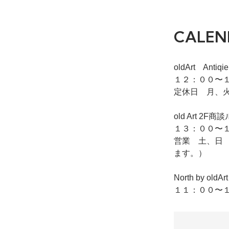
CALEN
oldArt Ant
１２：００〜１
定休日 月、
old Art
１３：００〜１
営業 土、日
ます。）
North by o
１１：００〜１