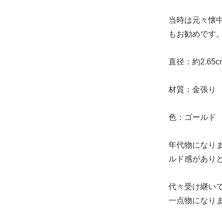
当時は元々懐
もお勧めです
直径：約2.65c
材質：金張り
色：ゴールド
年代物になり
ルド感があり
代々受け継い
一点物になり