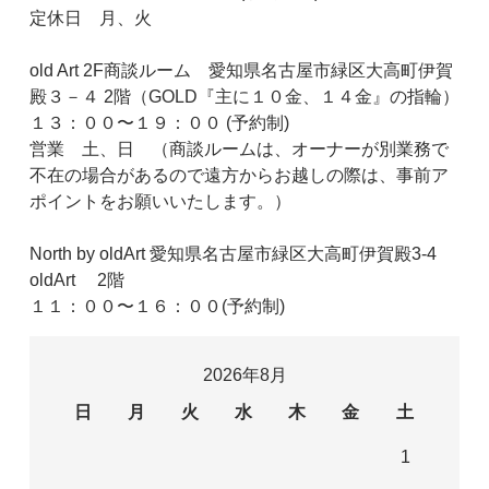
定休日 月、火
old Art 2F商談ルーム 愛知県名古屋市緑区大高町伊賀
殿３－４ 2階（GOLD『主に１０金、１４金』の指輪）
１３：００〜１９：００ (予約制)
営業 土、日 （商談ルームは、オーナーが別業務で
不在の場合があるので遠方からお越しの際は、事前ア
ポイントをお願いいたします。）
North by oldArt 愛知県名古屋市緑区大高町伊賀殿3-4
oldArt 2階
１１：００〜１６：００(予約制)
2026年8月
日
月
火
水
木
金
土
1