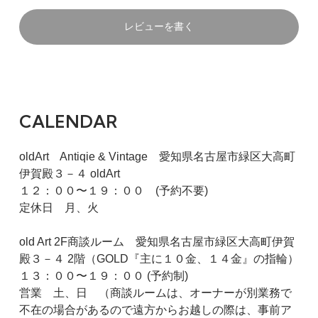
レビューを書く
CALENDAR
oldArt Antiqie & Vintage 愛知県名古屋市緑区大高町
伊賀殿３－４ oldArt
１２：００〜１９：００ (予約不要)
定休日 月、火
old Art 2F商談ルーム 愛知県名古屋市緑区大高町伊賀
殿３－４ 2階（GOLD『主に１０金、１４金』の指輪）
１３：００〜１９：００ (予約制)
営業 土、日 （商談ルームは、オーナーが別業務で
不在の場合があるので遠方からお越しの際は、事前ア