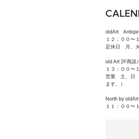
CALEN
oldArt Ant
１２：００〜１
定休日 月、
old Art
１３：００〜１
営業 土、日
ます。）
North by o
１１：００〜１