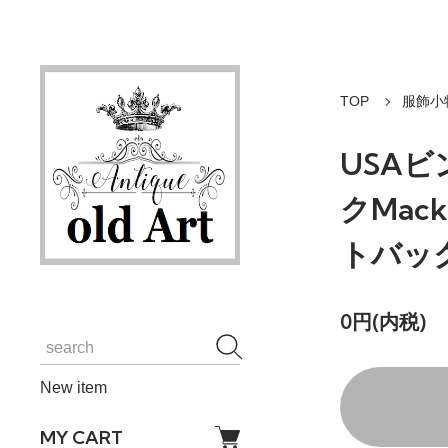
TOP
服飾小
USA
クMac
トバック
0円(内税)
New item
MY CART