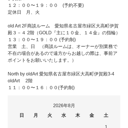
１２：００〜１９：００ (予約不要)
定休日 月、火
old Art 2F商談ルーム 愛知県名古屋市緑区大高町伊賀
殿３－４ 2階（GOLD『主に１０金、１４金』の指輪）
１３：００〜１９：００ (予約制)
営業 土、日 （商談ルームは、オーナーが別業務で
不在の場合があるので遠方からお越しの際は、事前ア
ポイントをお願いいたします。）
North by oldArt 愛知県名古屋市緑区大高町伊賀殿3-4
oldArt 2階
１１：００〜１６：００(予約制)
2026年8月
日
月
火
水
木
金
土
1