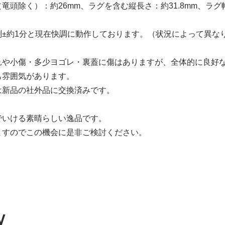
竜頭除く）：約26mm、ラグを含む縦長さ：約31.8mm、ラグ幅
測±約1分と現在快調に動作しております。（状況によって異な
れや小傷・多少ヨゴレ・裏蓋に傷はありますが、全体的に良好
も雰囲気があります。
は新品の社外品に交換済みです。
でいける素晴らしい逸品です。
ますのでこの機会に是非ご検討ください。
W