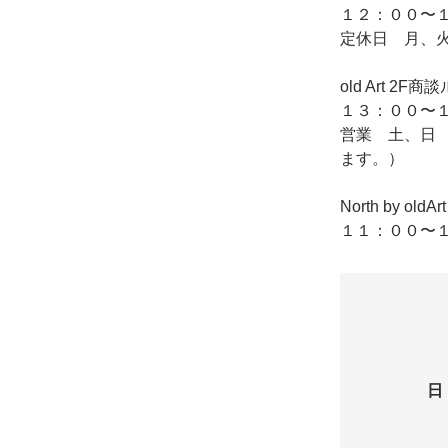
１２：００〜１
定休日 月、
old Art
１３：００〜１
営業 土、日
ます。）
North by o
１１：００〜１
日