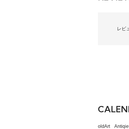
レビ
CALEN
oldArt Ant