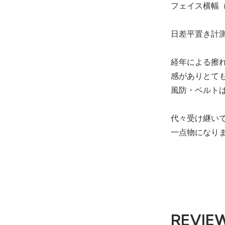
フェイス横幅（
日差平置き計
経年による擦
感がありとて
風防・ベルト
代々受け継い
一点物になり
REVIE