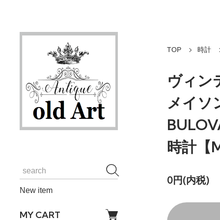
TOP
時計
ヴィンテ
メイソ
BULO
時計【M
0円(内税)
New item
MY CART