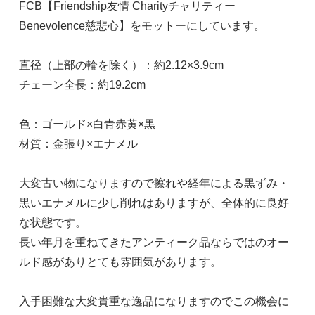
FCB【Friendship友情 Charityチャリティー
Benevolence慈悲心】をモットーにしています。
直径（上部の輪を除く）：約2.12×3.9cm
チェーン全長：約19.2cm
色：ゴールド×白青赤黄×黒
材質：金張り×エナメル
大変古い物になりますので擦れや経年による黒ずみ・
黒いエナメルに少し削れはありますが、全体的に良好
な状態です。
長い年月を重ねてきたアンティーク品ならではのオー
ルド感がありとても雰囲気があります。
入手困難な大変貴重な逸品になりますのでこの機会に