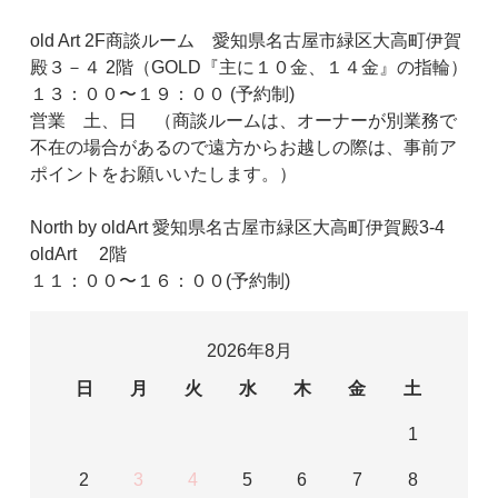
old Art 2F商談ルーム 愛知県名古屋市緑区大高町伊賀
殿３－４ 2階（GOLD『主に１０金、１４金』の指輪）
１３：００〜１９：００ (予約制)
営業 土、日 （商談ルームは、オーナーが別業務で
不在の場合があるので遠方からお越しの際は、事前ア
ポイントをお願いいたします。）
North by oldArt 愛知県名古屋市緑区大高町伊賀殿3-4
oldArt 2階
１１：００〜１６：００(予約制)
2026年8月
日
月
火
水
木
金
土
1
2
3
4
5
6
7
8