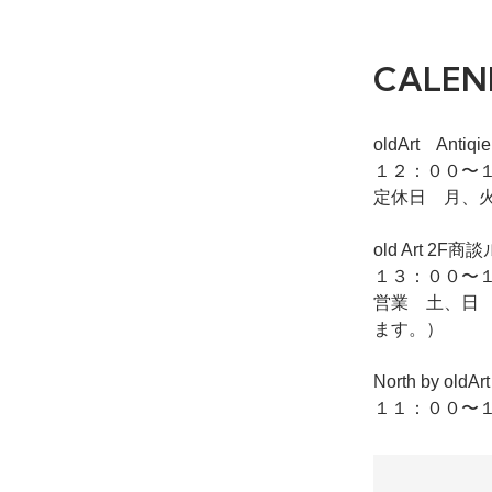
CALEN
oldArt Ant
１２：００〜１
定休日 月、
old Art
１３：００〜１
営業 土、日
ます。）
North by o
１１：００〜１