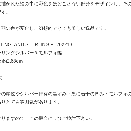
に描かれた絵の中に彩色をほどこさない部分をデザインし、そ
です。
り羽の色が変化し、幻想的でとても美しい逸品です。
GLAND STERLING PT202213
ーリングシルバー＆モルフォ蝶
約2.68cｍ
ｇ
少の摩擦やシルバー特有の黒ずみ・裏に若干の凹み・モルフォ
ありとても雰囲気があります。
なりますので、この機会にぜひご検討下さい。