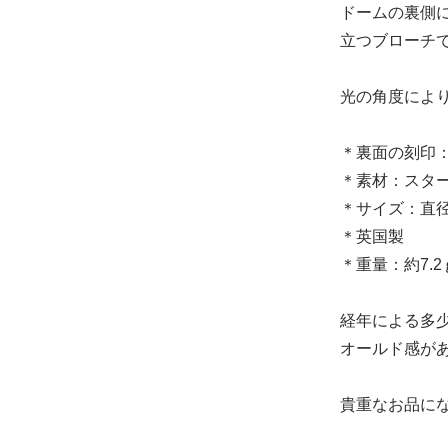
ドームの裏側
立つブローチ
光の角度によ
＊裏面の刻印：EN
＊素材：スタ
＊サイズ：直径 
＊英国製
＊重量：約7.2
経年による多
オールド感が
貴重なお品に