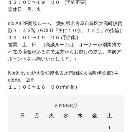
１２：００〜１９：００ (予約不要)
定休日 月、火
old Art 2F商談ルーム 愛知県名古屋市緑区大高町伊賀
殿３－４ 2階（GOLD『主に１０金、１４金』の指輪）
１３：００〜１９：００ (予約制)
営業 土、日 （商談ルームは、オーナーが別業務で
不在の場合があるので遠方からお越しの際は、事前ア
ポイントをお願いいたします。）
North by oldArt 愛知県名古屋市緑区大高町伊賀殿3-4
oldArt 2階
１１：００〜１６：００(予約制)
2026年8月
日
月
火
水
木
金
土
1